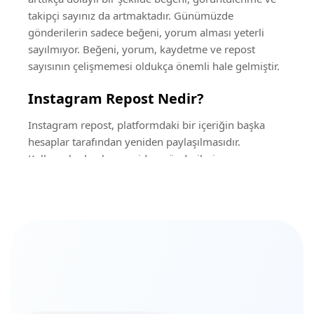
takipçi sayınız da artmaktadır. Günümüzde
gönderilerin sadece beğeni, yorum alması yeterli
sayılmıyor. Beğeni, yorum, kaydetme ve repost
sayısının çelişmemesi oldukça önemli hale gelmiştir.
Instagram Repost Nedir?
Instagram repost, platformdaki bir içeriğin başka
hesaplar tarafından yeniden paylaşılmasıdır.
Kullanıcılar hoşlarına giden gönderileri
kaybetmemek için ya da profilinde gözükmesini
istedikleri için repostlayabilir. Repostlanan içerikler
hesabınız kapalıysa sizi takip eden kişiler tarafından
görülebilirken, açık hesaba sahipseniz herkes
tarafından görüntülenebilir. Instagram reels repost
yaparak hoşunuza giden gönderileri daha fazla
kişinin görmesini sağlayabilirsiniz. Repost
yönteminin temel amacı gönderileri destekleyip
içeriklerle daha çok etkileşime girmenizi sağlamaktır.