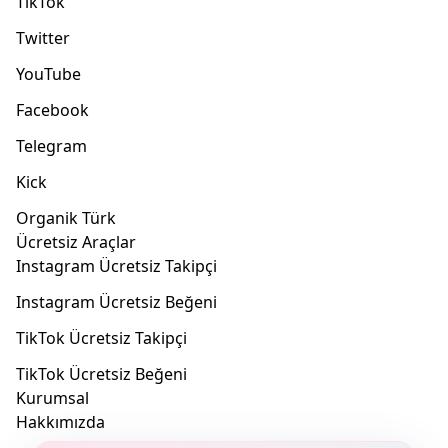
TikTok
Instagram repost satın alma sürecinde güvenilir bir
hizmet seçmek önemlidir. Yeniden paylaşımı yapan
Twitter
hesapların kaliteli olması gerekir. Hesapların spam
YouTube
veya bot olmaması etkileşimin kalitesini artırır.
Teslimat hızının yavaş olması önemlidir. Aşırı hızlı
Facebook
gelen repost gerçek dışı görünebilir. Hizmet
Telegram
sağlayıcısının gizlilik politikası net olmalıdır. Şifre
istenmeden hizmet sunulmalıdır. Kullanıcı
Kick
memnuniyeti yüksek olan bir platform tercih
Organik Türk
edilmelidir. Repost hizmeti almadan önce markanın
Ücretsiz Araçlar
yorumlarına bakılmalı. SosyalZone size en kaliteli
Instagram Ücretsiz Takipçi
hizmeti sunmakla kalmaz, olumlu olumsuz
görüşlerinizi önemser. SosyalZone’dan Instagram
Instagram Ücretsiz Beğeni
repost satın alabilirsiniz.
TikTok Ücretsiz Takipçi
Instagram Repost (Yeniden
TikTok Ücretsiz Beğeni
Paylaşım) Nasıl Satın Alınır?
Kurumsal
Hakkımızda
Repost satın alma süreci oldukça kolaydır. İlk adım