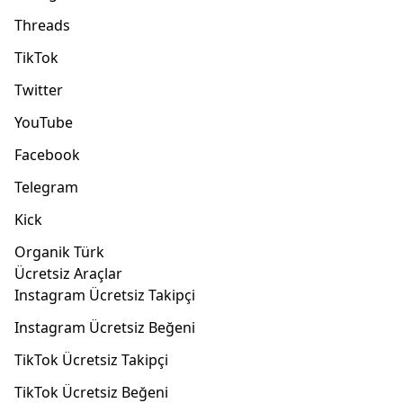
katkı sağlar. Ancak doğal etkileşim olarak gönderilen
Threads
retweetler zaman içinde Twitter tarafından yapılacak
güncellemeler nedeniyle düşebilir.
Twitter
retweet
TikTok
paketleri
ile birlikte platformda güvenilir bir hesap
Twitter
yaratabilirsiniz. Aynı zamanda görünürlüğünüzü
artırabilirsiniz. Ne kadar görünür bir hesaba sahip
YouTube
olursanız Twitter’dan elde ettiğiniz gelirler o kadar
Facebook
artar. SosyalZone
Twitter retweet satın al
hizmetleri
hesabınızın kısa süre içerisinde
Telegram
büyümesini sağlamaktadır.
Kick
Twitter Retweet Satın Al
Organik Türk
Paketlerinden Faydalanın
Ücretsiz Araçlar
Instagram Ücretsiz Takipçi
Twitter’ı en verimli şekilde kullanmak istiyorsanız
SosyalZone
Twitter retweet paketleri
harika bir
Instagram Ücretsiz Beğeni
seçenektir. Gerçek kullanıcılar tarafından yapılan
TikTok Ücretsiz Takipçi
beğeniler, yorumlar, takipler ve izlenmeler
hesabınızın daha doğal görünmesini sağlar.
TikTok Ücretsiz Beğeni