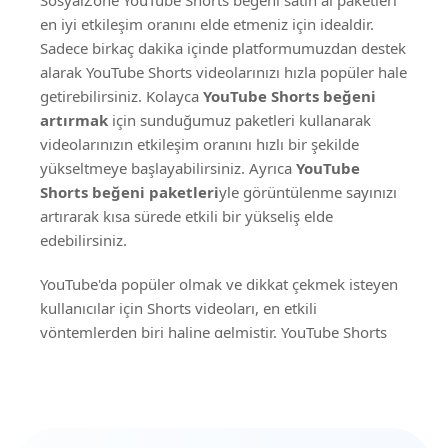
en iyi etkileşim oranını elde etmeniz için idealdir.
Sadece birkaç dakika içinde platformumuzdan destek
alarak YouTube Shorts videolarınızı hızla popüler hale
getirebilirsiniz. Kolayca
YouTube Shorts beğeni
artırmak
için sunduğumuz paketleri kullanarak
videolarınızın etkileşim oranını hızlı bir şekilde
yükseltmeye başlayabilirsiniz. Ayrıca
YouTube
Shorts beğeni paketleri
yle görüntülenme sayınızı
artırarak kısa sürede etkili bir yükseliş elde
edebilirsiniz.
YouTube'da popüler olmak ve dikkat çekmek isteyen
kullanıcılar için Shorts videoları, en etkili
yöntemlerden biri haline gelmiştir. YouTube Shorts
özelliği, kısa videoların hızlı bir şekilde yüksek
etkileşim almasını sağlayarak kanalların büyümesine
yardımcı olur. Kısa süreli içeriklerin pratikliği ve
izlenebilirliği sayesinde Shorts videoları büyük bir