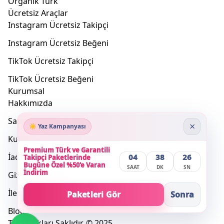
Organik Türk
Ücretsiz Araçlar
Instagram Ücretsiz Takipçi
Instagram Ücretsiz Beğeni
TikTok Ücretsiz Takipçi
TikTok Ücretsiz Beğeni
Kurumsal
Hakkımızda
Satış Sözleşmesi
×
☀️ Yaz Kampanyası
Kullanım Sözleşmesi
Premium Türk ve Garantili
İade Koşulları
04
38
26
Takipçi Paketlerinde
Bugüne Özel %50'e Varan
SAAT
DK
SN
İndirim
Gizlilik Politikası
İletişim
Paketleri Gör
Sonra
Blog
Tüm Hakları Saklıdır. © 2025