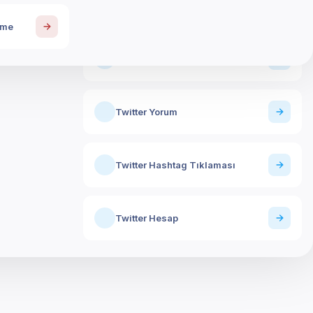
Twitter İzlenme
İşletme / Hesap Büyütme
nme
Paketleri
Twitter Dinleyici
Kaydetme / Paylaşım
Twitter Yorum
Hesap
Twitter Hashtag Tıklaması
Türk Hesap
Twitter Hesap