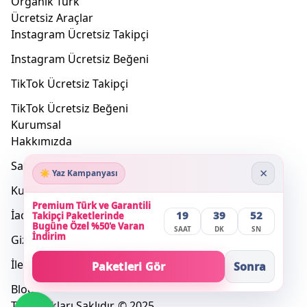
Organik Türk
Ücretsiz Araçlar
Instagram Ücretsiz Takipçi
Instagram Ücretsiz Beğeni
TikTok Ücretsiz Takipçi
TikTok Ücretsiz Beğeni
Kurumsal
Hakkımızda
Satış Sözleşmesi
×
☀️ Yaz Kampanyası
Kullanım Sözleşmesi
Premium Türk ve Garantili
İade Koşulları
19
39
52
Takipçi Paketlerinde
Bugüne Özel %50'e Varan
SAAT
DK
SN
İndirim
Gizlilik Politikası
İletişim
Paketleri Gör
Sonra
Blog
Tüm Hakları Saklıdır. © 2025