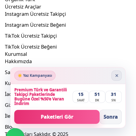
Ücretsiz Araçlar
Instagram Ücretsiz Takipçi
Instagram Ücretsiz Beğeni
TikTok Ücretsiz Takipçi
TikTok Ücretsiz Beğeni
Kurumsal
Hakkımızda
Satış Sözleşmesi
×
☀️ Yaz Kampanyası
Kullanım Sözleşmesi
Premium Türk ve Garantili
İade Koşulları
15
51
31
Takipçi Paketlerinde
Bugüne Özel %50'e Varan
SAAT
DK
SN
İndirim
Gizlilik Politikası
İletişim
Paketleri Gör
Sonra
Blog
Tüm Hakları Saklıdır. © 2025