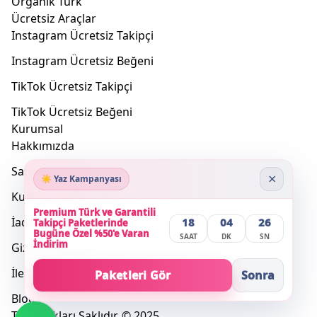
Organik Türk
Ücretsiz Araçlar
Instagram Ücretsiz Takipçi
Instagram Ücretsiz Beğeni
TikTok Ücretsiz Takipçi
TikTok Ücretsiz Beğeni
Kurumsal
Hakkımızda
Satış Sözleşmesi
×
☀️ Yaz Kampanyası
Kullanım Sözleşmesi
Premium Türk ve Garantili
İade Koşulları
18
04
26
Takipçi Paketlerinde
Bugüne Özel %50'e Varan
SAAT
DK
SN
İndirim
Gizlilik Politikası
İletişim
Paketleri Gör
Sonra
Blog
Tüm Hakları Saklıdır. © 2025